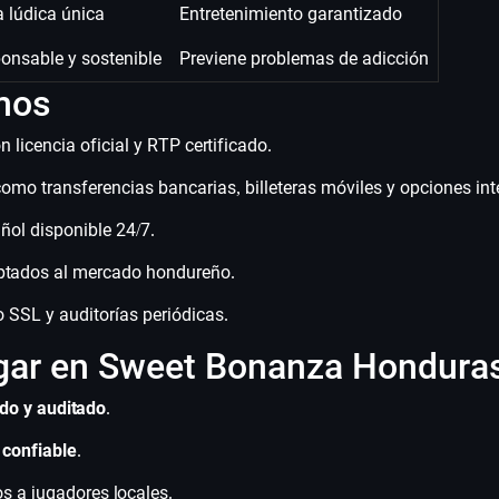
a lúdica única
Entretenimiento garantizado
onsable y sostenible
Previene problemas de adicción
mos
n licencia oficial y RTP certificado.
omo transferencias bancarias, billeteras móviles y opciones int
ñol disponible 24/7.
tados al mercado hondureño.
 SSL y auditorías periódicas.
ugar en Sweet Bonanza Hondura
ado y auditado
.
 confiable
.
 a jugadores locales.