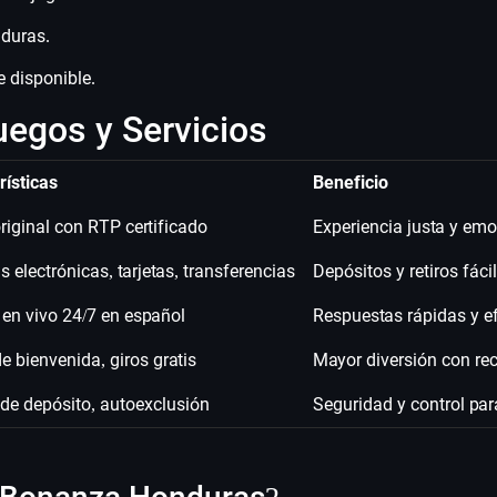
duras.
 disponible.
uegos y Servicios
rísticas
Beneficio
riginal con RTP certificado
Experiencia justa y em
as electrónicas, tarjetas, transferencias
Depósitos y retiros fáci
 en vivo 24/7 en español
Respuestas rápidas y e
e bienvenida, giros gratis
Mayor diversión con r
 de depósito, autoexclusión
Seguridad y control pa