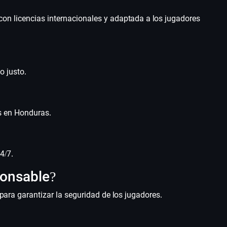
con licencias internacionales y adaptada a los jugadores
o justo.
s en Honduras.
4/7.
ponsable?
ara garantizar la seguridad de los jugadores.