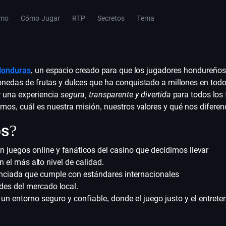
mo
Cómo Jugar
RTP
Secretos
Tema
Honduras
, un espacio creado para que los jugadores hondureños
nedas de frutas y dulces que ha conquistado a millones en tod
 una experiencia
segura, transparente y divertida
para todos los 
os, cuál es nuestra misión, nuestros valores y qué nos diferenc
s?
 juegos online y fanáticos del casino que decidimos llevar
el más alto nivel de calidad.
nciada que cumple con estándares internacionales
des del mercado local.
 un entorno seguro y confiable, donde el juego justo y el entret