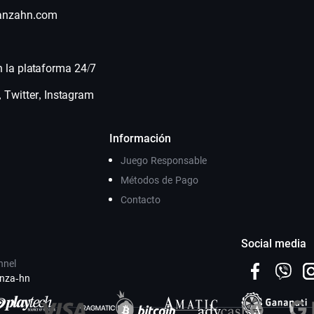
anzahn.com
 la plataforma 24/7
Twitter, Instagram
Información
Juego Responsable
Métodos de Pago
Contacto
Social media
nnel
nza-hn