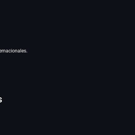
ernacionales.
s