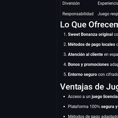
Diversión
Experienci
Responsabilidad
Juego resp
Lo Que Ofrece
Sweet Bonanza original
co
Métodos de pago locales
c
Atención al cliente
en espa
Bonos y promociones
adap
Entorno seguro
con cifrado
Ventajas de J
Acceso a un
juego licenci
Plataforma 100%
segura y
Métodos de pago adaptados