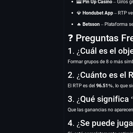
🎰
Pin Up Casino
– Giros g
💎
Hondubet App
– RTP ver
🔥
Betsson
– Plataforma se
❓ Preguntas Fr
1. ¿Cuál es el ob
Formar grupos de 8 o más símb
2. ¿Cuánto es el
El RTP es del
96.51%
, lo que s
3. ¿Qué significa “
Que las ganancias no aparecen 
4. ¿Se puede jug