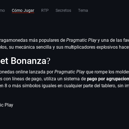
mo
Cómo Jugar
RTP
Secretos
Tema
 tragamonedas más populares de
Pragmatic Play
y una de las fav
os, su mecánica sencilla y sus multiplicadores explosivos hacen
eet Bonanza?
onedas online lanzada por
Pragmatic Play
que rompe los moldes 
os con líneas de pago, utiliza un sistema de
pago por agrupacio
 8 o más símbolos iguales en cualquier parte del tablero, sin im
ic Play