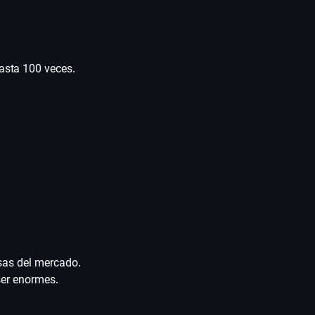
asta 100 veces.
sas del mercado.
ser enormes.