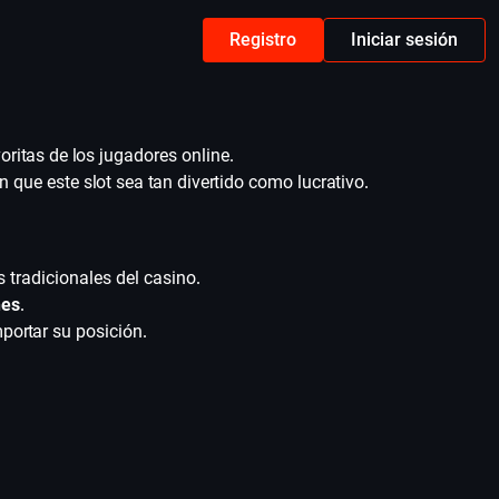
Registro
Iniciar sesión
oritas de los jugadores online.
 que este slot sea tan divertido como lucrativo.
tradicionales del casino.
nes
.
portar su posición.