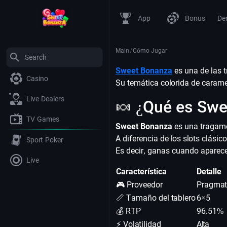
App
Bonus
De
Main
/
Cómo Jugar
Sweet Bonanza
es una de las
Casino
Su temática colorida de caramel
Live Dealers
🍬 ¿Qué es Sw
TV Games
Sweet Bonanza
es una tragam
A diferencia de los slots clásic
Sport Poker
Es decir, ganas cuando aparecen
Live
Característica
Detalle
🎮 Proveedor
Pragmat
📏 Tamaño del tablero
6×5
💰 RTP
96.51%
⚡ Volatilidad
Alta