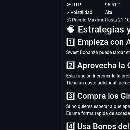
🎯 RTP
96.51%
⚡ Volatilidad
Alta
💰 Premio Máximo
Hasta 21,10
🧠 Estrategias
1️⃣ Empieza con
Sweet Bonanza puede tardar en 
2️⃣ Aprovecha la
Esta función incrementa la proba
Tiene un costo adicional, pero
3️⃣ Compra los Gi
Si no quieres esperar a que ap
Es una forma rápida de acceder
4️⃣ Usa Bonos del