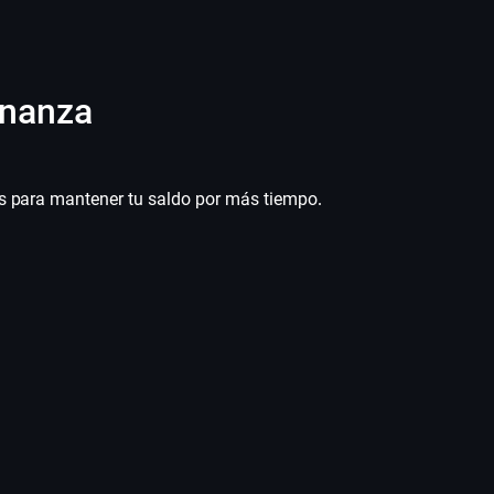
onanza
as para mantener tu saldo por más tiempo.