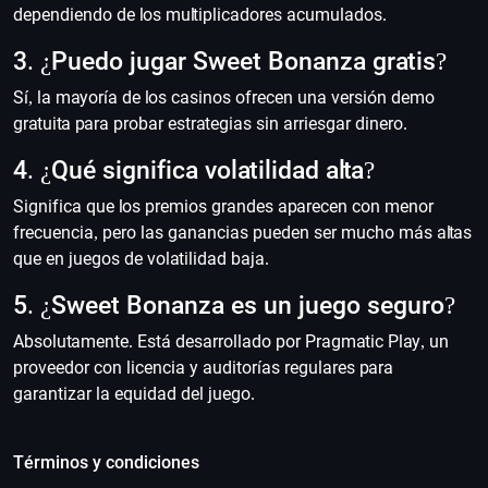
dependiendo de los multiplicadores acumulados.
3. ¿Puedo jugar Sweet Bonanza gratis?
Sí, la mayoría de los casinos ofrecen una versión demo
gratuita para probar estrategias sin arriesgar dinero.
4. ¿Qué significa volatilidad alta?
Significa que los premios grandes aparecen con menor
frecuencia, pero las ganancias pueden ser mucho más altas
que en juegos de volatilidad baja.
5. ¿Sweet Bonanza es un juego seguro?
Absolutamente. Está desarrollado por Pragmatic Play, un
proveedor con licencia y auditorías regulares para
garantizar la equidad del juego.
Términos y condiciones