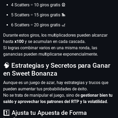
4 Scatters = 10 giros gratis 🎡
5 Scatters = 15 giros gratis 🎠
6 Scatters = 20 giros gratis 🎢
Durante estos giros, los multiplicadores pueden alcanzar
hasta
x100
y se acumulan en cada cascada.
Si logras combinar varios en una misma ronda, las
ganancias pueden multiplicarse exponencialmente.
🧠 Estrategias y Secretos para Ganar
en Sweet Bonanza
Aunque es un juego de azar, hay estrategias y trucos que
pueden aumentar tus probabilidades de éxito.
No se trata de manipular el juego, sino de
gestionar bien tu
saldo y aprovechar los patrones del RTP y la volatilidad
.
1️⃣ Ajusta tu Apuesta de Forma