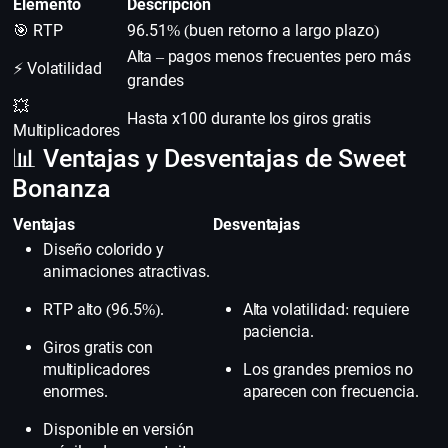
Elemento
Descripción
🎯 RTP
96.51% (buen retorno a largo plazo)
Alta – pagos menos frecuentes pero más
⚡ Volatilidad
grandes
💥
Hasta x100 durante los giros gratis
Multiplicadores
📊 Ventajas y Desventajas de Sweet
Bonanza
Ventajas
Desventajas
Diseño colorido y
animaciones atractivas.
RTP alto (96.5%).
Alta volatilidad: requiere
paciencia.
Giros gratis con
multiplicadores
Los grandes premios no
enormes.
aparecen con frecuencia.
Disponible en versión